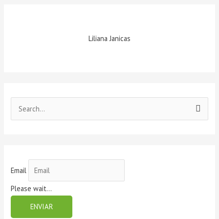
Liliana Janicas
S
e
a
r
c
Email
h
Please wait...
f
ENVIAR
o