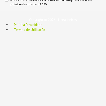
Aceito receber informações relevantes com os assuntos aqui tratados. Dados
protegidos de acordo com o RGPD.
Copyright © 2026 Liliana Janicas
Política Privacidade
Termos de Utilização