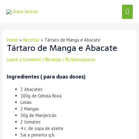
Skip
Menu
Mai
to
content
Men
Post
navigation
Home
Receitas
Tártaro de Manga e Abacate
Tártaro de Manga e Abacate
Leave a Comment
/
Receitas
/ By
lilianajanicas
Ingredientes ( para duas doses)
2 Abacates
100g de Cebola Roxa
Limão
2 Mangas
30g de Manjericão
2 tomates
4 c. de sopa de azeite
Sal e pimenta q.b.