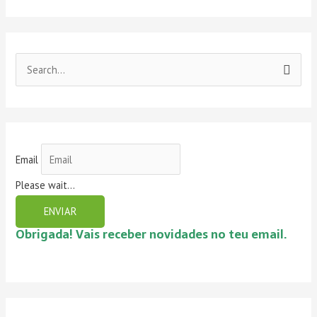
S
e
a
r
c
Email
h
Please wait...
f
ENVIAR
o
Obrigada! Vais receber novidades no teu email.
r
: