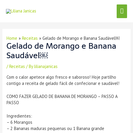
Skip
Menu
Mai
to
content
Men
Post
navigation
Home
Receitas
Gelado de Morango e Banana Saudável￼
Gelado de Morango e Banana
Saudável￼
/
Receitas
/ By
lilianajanicas
Com o calor apetece algo fresco e saboroso! Hoje partilho
contigo a receita de gelado fácil de confecionar e saudável!
COMO FAZER GELADO DE BANANA DE MORANGO – PASSO A
PASSO
Ingredientes:
– 6 Morangos
– 2 Bananas maduras pequenas ou 1 Banana grande